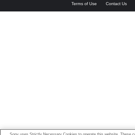
Terms of Use
Contact Us
Sony uses Strictly Necessary Cookies to operate this website. These co