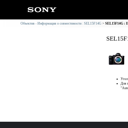
Объектив - Информация о совместимости : SEL15F14G
SEL15F14G : 
SEL15F
Угол
Для 
"Aut