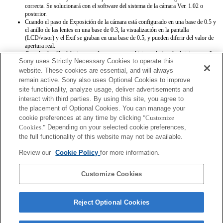
correcta. Se solucionará con el software del sistema de la cámara Ver. 1.02 o
posterior.
Cuando el paso de Exposición de la cámara está configurado en una base de 0.5 y
el anillo de las lentes en una base de 0.3, la visualización en la pantalla
(LCD/visor) y el Exif se graban en una base de 0.5, y pueden diferir del valor de
apertura real.
Cuando el anillo del iris se configura en manual iris mode (modo de iris manual),
Sony uses Strictly Necessary Cookies to operate this
la apertura se establece al valor que indique el anillo del iris sin importar el modo
de exposición. Con el software del sistema de la cámara Ver. 1.02 o posterior, el
website. These cookies are essential, and will always
valor de apertura se configura automáticamente excepto para los modos de
remain active. Sony also uses Optional Cookies to improve
exposición A y M como de costumbre.
site functionality, analyze usage, deliver advertisements and
Cuando el anillo del iris se coloca entre auto iris mode (modo de iris automático) y
interact with third parties. By using this site, you agree to
manual iris mode (modo de iris manual) durante la grabación de un vídeo, la
the placement of Optional Cookies. You can manage your
grabación se interrumpirá. Se solucionará con el software del sistema de la cámara
cookie preferences at any time by clicking
Ver. 1.02 o posterior.
"Customize
Si rotas el anillo del iris, no se extiende el tiempo anterior al Ahorro de Energía. Se
Cookies."
Depending on your selected cookie preferences,
solucionará con el software del sistema de la cámara Ver. 1.02 o posterior.
the full functionality of this website may not be available.
El valor de apertura no se registra de forma correcta cuando se establece la
configuración a través de la función de Memoria.
Review our
Cookie Policy
for more information.
Puedes usar el botón de fijación de enfoque con la versión 1.02 o posterior del
software del sistema instalada en la cámara.
Customize Cookies
Reject Optional Cookies