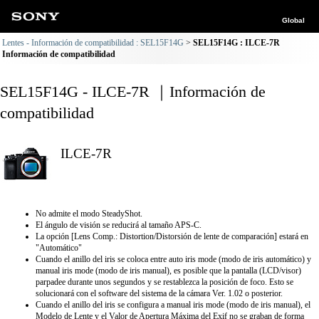
Global
Lentes - Información de compatibilidad : SEL15F14G
SEL15F14G : ILCE-7R
Información de compatibilidad
SEL15F14G - ILCE-7R ｜Información de
compatibilidad
ILCE-7R
No admite el modo SteadyShot.
El ángulo de visión se reducirá al tamaño APS-C.
La opción [Lens Comp.: Distortion/Distorsión de lente de comparación] estará en
"Automático"
Cuando el anillo del iris se coloca entre auto iris mode (modo de iris automático) y
manual iris mode (modo de iris manual), es posible que la pantalla (LCD/visor)
parpadee durante unos segundos y se restablezca la posición de foco. Esto se
solucionará con el software del sistema de la cámara Ver. 1.02 o posterior.
Cuando el anillo del iris se configura a manual iris mode (modo de iris manual), el
Modelo de Lente y el Valor de Apertura Máxima del Exif no se graban de forma