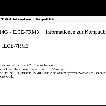
CE-7RM3 Informationen zur Kompatibilität
4G - ILCE-7RM3 ｜Informationen zur Kompatibil
ILCE-7RM3
ildwinkel wird auf das APS-C-Format begrenzt.
instellung "Objektivkomp.: Verzerr." wird auf "Auto" gesetzt.
deBildf. bei AF ] (Standbild) im Menü kann in der Kamera-Systemsoftware ab Ver. 2.00 oder 
endet werden.