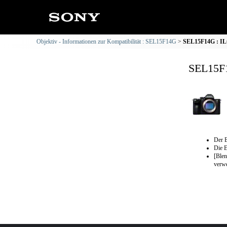
Objektiv - Informationen zur Kompatibilität : SEL15F14G
SEL15F14G : IL
SEL15F1
Der B
Die E
[Blen
verw