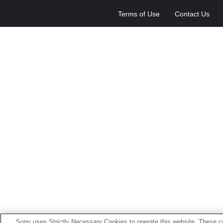
Terms of Use
Contact Us
Sony uses Strictly Necessary Cookies to operate this website. These co