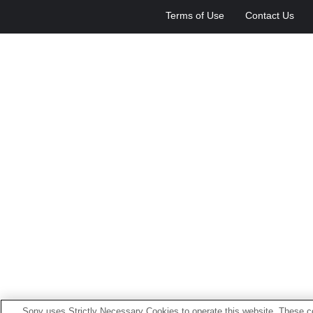
Terms of Use
Contact Us
Sony uses Strictly Necessary Cookies to operate this website. These co