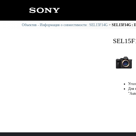
Объектив - Информация о совместимости : SEL15F14G
SEL15F14G : 
SEL15F
Угол
Для 
"Aut