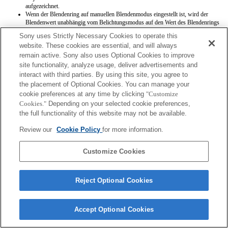
aufgezeichnet.
Wenn der Blendenring auf manuellen Blendenmodus eingestellt ist, wird der
Blendenwert unabhängig vom Belichtungsmodus auf den Wert des Blendenrings
eingestellt.
Sony uses Strictly Necessary Cookies to operate this
Wenn die Blendenring-Einstellung während der Filmaufnahme zwischen
website. These cookies are essential, and will always
automatischem und manuellem Blendenmodus wechselt, wird die Aufnahme
remain active. Sony also uses Optional Cookies to improve
beendet.
Wenn Sie am Blendenring drehen, wird die Wartezeit vor dem Umschalten in den
site functionality, analyze usage, deliver advertisements and
Stromsparmodus nicht verlängert.
interact with third parties. By using this site, you agree to
Wenn der Blendenring auf manuellen Modus eingestellt ist, arbeitet die
the placement of Optional Cookies. You can manage your
Hintergrundschärfensteuerung der Fotogestaltungsfunktion nicht korrekt, die
cookie preferences at any time by clicking
"Customize
Bildschirmanzeige ist jedoch normal.
Cookies."
Depending on your selected cookie preferences,
the full functionality of this website may not be available.
Review our
Cookie Policy
for more information.
Customize Cookies
Terms of Use
Contact Us
Copyright 2026 Sony Corporation
Reject Optional Cookies
Accept Optional Cookies