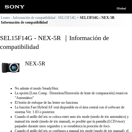
Global
Lentes - Información de compatibilidad : SEL15F14G
SEL15F14G : NEX-5R
Información de compatibilidad
SEL15F14G - NEX-5R ｜Información de
compatibilidad
NEX-5R
No admite el modo SteadyShot.
La opción [Lens Comp.: Distortion/Distorsión de lente de comparación] estará en
"Automático"
El botón de enfoque de las lentes no funciona
La función Fast Hybrid AF está disponible en el área central con el software de
sistema Ver. 1.03 o posterior.
Cuando el anillo del iris se coloca entre auto iris mode (modo de iris automático) y
manual iris mode (modo de iris manual), es posible que la pantalla (LCD/visor)
parpadee durante unos segundos y se restablezca la posición de foco.
Cuando el anillo del iris se configura a manual iris mode (modo de iris manual), el