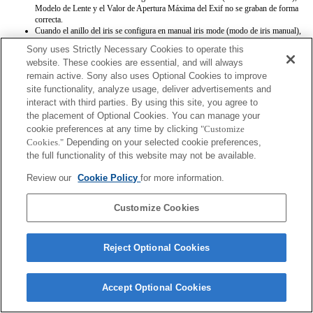
Modelo de Lente y el Valor de Apertura Máxima del Exif no se graban de forma
correcta.
Cuando el anillo del iris se configura en manual iris mode (modo de iris manual),
la apertura se establece al valor que indique el anillo del iris sin importar el modo
Sony uses Strictly Necessary Cookies to operate this
de exposición.
website. These cookies are essential, and will always
Cuando el anillo del iris se coloca entre auto iris mode (modo de iris automático) y
remain active. Sony also uses Optional Cookies to improve
manual iris mode (modo de iris manual) durante la grabación de un vídeo, la
grabación se interrumpirá.
site functionality, analyze usage, deliver advertisements and
Si rotas el anillo del iris, no se extiende el tiempo anterior al Ahorro de Energía.
interact with third parties. By using this site, you agree to
Cuando el anillo del iris se configura en manual mode (modo manual) la función
the placement of Optional Cookies. You can manage your
Background Defocus Control en Photo Creativity no funciona de forma correcta,
cookie preferences at any time by clicking
"Customize
pero en la pantalla se muestra de forma convencional.
Cookies."
Depending on your selected cookie preferences,
the full functionality of this website may not be available.
Review our
Cookie Policy
for more information.
Customize Cookies
Terms of Use
Contact Us
Copyright 2026 Sony Corporation
Reject Optional Cookies
Accept Optional Cookies