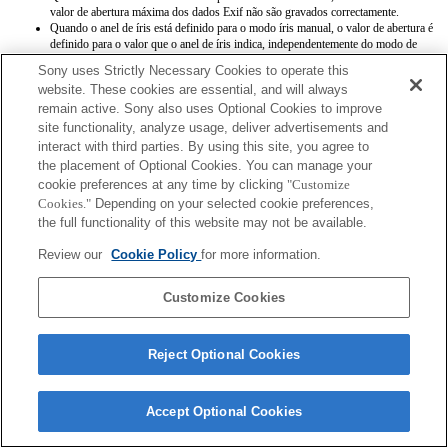
valor de abertura máxima dos dados Exif não são gravados correctamente.
Quando o anel de íris está definido para o modo íris manual, o valor de abertura é
definido para o valor que o anel de íris indica, independentemente do modo de
exposição.
Sony uses Strictly Necessary Cookies to operate this
Quando o anel de íris alterna entre os modos íris automática e íris manual durante
website. These cookies are essential, and will always
a gravação de filmes, a gravação pára.
remain active. Sony also uses Optional Cookies to improve
Se rodar o anel de íris, o tempo antes da poupança de energia não é prolongado.
Quando o anel de íris está definido para o modo manual, a opção Background
site functionality, analyze usage, deliver advertisements and
Defocus Control [Controlo de desfocagem de fundo] na função Photo Creativity
interact with third parties. By using this site, you agree to
[Criatividade fotográfica] não funciona correctamente, contudo, a apresentação no
the placement of Optional Cookies. You can manage your
ecrã surge como habitualmente.
cookie preferences at any time by clicking
"Customize
Cookies."
Depending on your selected cookie preferences,
the full functionality of this website may not be available.
Review our
Cookie Policy
for more information.
Customize Cookies
Terms of Use
Contact Us
Copyright 2026 Sony Corporation
Reject Optional Cookies
Accept Optional Cookies