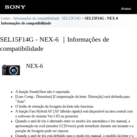
Global
Lentes - Informações de compatibilidade : SEL15F14G
SEL15F14G : NEX-6
Informações de compatibilidade
SEL15F14G - NEX-6 ｜Informações de
compatibilidade
NEX-6
A função SteadyShot não é suportada.
[Lens Comp.: Distortion] [Compensação da lente: Distorção] será definida para
"Auto".
O botão de retenção da focagem da lente não funciona.
A função Fast Hybrid AF [AF híbrido rápido] está disponível na área central com
o software de sistema Ver.1.03 ou posterior.
Quando o anel de íris é alternado entre os modos íris automática e íris manual, a
apresentação no ecrã (monitor LCD/visor) pode tremeluzir durante um instante e a
posição de focagem pode ser reposta.
Quando o anel de íris está definido para o modo íris manual, o modelo da lente e o