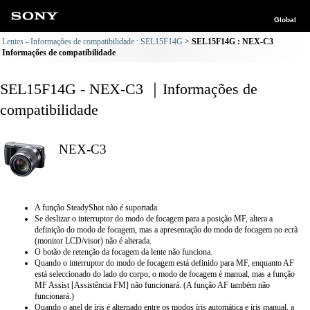
Global
Lentes - Informações de compatibilidade : SEL15F14G
SEL15F14G : NEX-C3
Informações de compatibilidade
SEL15F14G - NEX-C3 ｜Informações de
compatibilidade
NEX-C3
A função SteadyShot não é suportada.
Se deslizar o interruptor do modo de focagem para a posição MF, altera a
definição do modo de focagem, mas a apresentação do modo de focagem no ecrã
(monitor LCD/visor) não é alterada.
O botão de retenção da focagem da lente não funciona.
Quando o interruptor do modo de focagem está definido para MF, enquanto AF
está seleccionado do lado do corpo, o modo de focagem é manual, mas a função
MF Assist [Assistência FM] não funcionará. (A função AF também não
funcionará.)
Quando o anel de íris é alternado entre os modos íris automática e íris manual, a