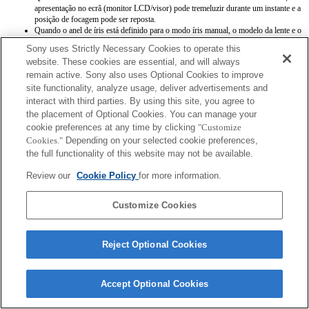
apresentação no ecrã (monitor LCD/visor) pode tremeluzir durante um instante e a
posição de focagem pode ser reposta.
Quando o anel de íris está definido para o modo íris manual, o modelo da lente e o
valor de abertura máxima dos dados Exif não são gravados correctamente.
Sony uses Strictly Necessary Cookies to operate this
Quando o anel de íris está definido para o modo íris manual, o valor de abertura é
website. These cookies are essential, and will always
definido para o valor que o anel de íris indica, independentemente do modo de
remain active. Sony also uses Optional Cookies to improve
exposição.
Quando o anel de íris alterna entre os modos íris automática e íris manual durante
site functionality, analyze usage, deliver advertisements and
a gravação de filmes, a gravação pára.
interact with third parties. By using this site, you agree to
Se rodar o anel de íris, o tempo antes da poupança de energia não é prolongado.
the placement of Optional Cookies. You can manage your
Quando o anel de íris está definido para o modo manual, a opção Background
cookie preferences at any time by clicking
"Customize
Defocus Control [Controlo de desfocagem de fundo] na função Photo Creativity
Cookies."
Depending on your selected cookie preferences,
[Criatividade fotográfica] não funciona correctamente, contudo, a apresentação no
ecrã surge como habitualmente.
the full functionality of this website may not be available.
Em F1.7 no manual iris mode, o valor registado em Exif é F1.8, mas a abertura
real utilizada ao captar é F1.7.
Review our
Cookie Policy
for more information.
Customize Cookies
Reject Optional Cookies
Terms of Use
Contact Us
Copyright 2026 Sony Corporation
Accept Optional Cookies