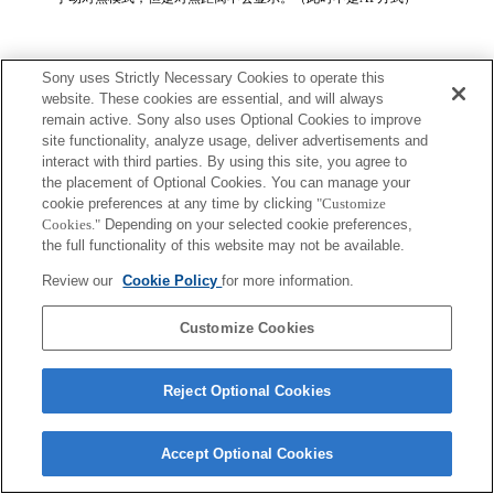
Sony uses Strictly Necessary Cookies to operate this
website. These cookies are essential, and will always
remain active. Sony also uses Optional Cookies to improve
site functionality, analyze usage, deliver advertisements and
Terms of Use
Contact Us
Copyright 2026 Sony Corporation
interact with third parties. By using this site, you agree to
the placement of Optional Cookies. You can manage your
cookie preferences at any time by clicking
"Customize
Cookies."
Depending on your selected cookie preferences,
the full functionality of this website may not be available.
Review our
Cookie Policy
for more information.
Customize Cookies
Reject Optional Cookies
Accept Optional Cookies