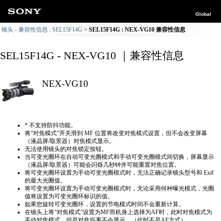
Global
镜头 - 兼容性信息 : SEL15F14G
SEL15F14G : NEX-VG10 兼容性信息
SEL15F14G - NEX-VG10 ｜兼容性信息
NEX-VG10
* 不支持防抖功能。
将“对焦模式”开关滑到 MF 位置将改变对焦模式设置，但不会改变屏幕
（液晶屏/取景器）对焦模式显示。
无法使用镜头的对焦锁定按钮。
当可变光圈环在自动可变光圈模式和手动可变光圈模式间切换，屏幕显示
（液晶屏/取景器）可能会闪烁几秒钟并可能重置对焦位置。
将可变光圈环设置为手动可变光圈模式时，无法正确​​记录镜头型号和 Exif
的最大光圈值。
将可变光圈环设置为手动可变光圈模式时，无论采用何种曝光模式，光圈
值将设置为可变光圈环标识的值。
如果您旋转可变光圈环，设置的节电模式时间不会重新计算。
在镜头上将“对焦模式”设置为MF而机身上选择为AF时，此时对焦模式为
手动对焦模式，但是对焦距离不会显示。（此时不是AF方式）