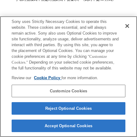
Sony uses Strictly Necessary Cookies to operate this
website. These cookies are essential, and will always
remain active. Sony also uses Optional Cookies to improve
site functionality, analyze usage, deliver advertisements and
Terms of Use
Contact Us
Copyright 2026 Sony Corporation
interact with third parties. By using this site, you agree to
the placement of Optional Cookies. You can manage your
cookie preferences at any time by clicking
"Customize
Cookies."
Depending on your selected cookie preferences,
the full functionality of this website may not be available.
Review our
Cookie Policy
for more information.
Customize Cookies
Reject Optional Cookies
Accept Optional Cookies