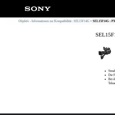
Objektiv - Informationen zur Kompatibilität : SEL15F14G
SEL15F14G : PX
SEL15F1
Stead
Die F
Bei d
Telea