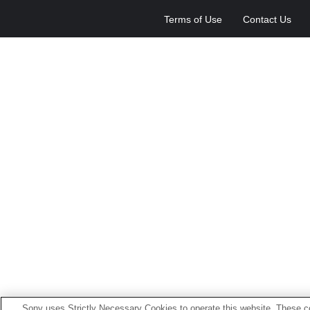
Terms of Use
Contact Us
Sony uses Strictly Necessary Cookies to operate this website. These co