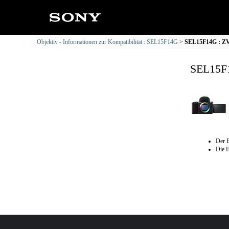
Objektiv - Informationen zur Kompatibilität : SEL15F14G
SEL15F14G : ZV-
SEL15F1
Der B
Die E