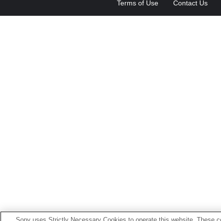
Terms of Use
Contact Us
Sony uses Strictly Necessary Cookies to operate this website. These co