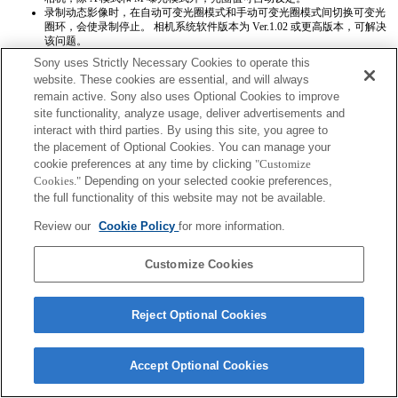
录制动态影像时，在自动可变光圈模式和手动可变光圈模式间切换可变光
圈环，会使录制停止。 相机系统软件版本为 Ver.1.02 或更高版本，可解决
该问题。
如果您旋转可变光圈环，设置的节电模式时间不会重新计算。 相机系统软
Sony uses Strictly Necessary Cookies to operate this
件版本为 Ver.1.02 或更高版本，可解决该问题。
website. These cookies are essential, and will always
当您采用“记忆”功能存储设置时，无法正确存储光圈值。
remain active. Sony also uses Optional Cookies to improve
在相机上安装了系统软件 1.02 版或更高版本的情况下，可以使用对焦锁定
按钮。
site functionality, analyze usage, deliver advertisements and
interact with third parties. By using this site, you agree to
the placement of Optional Cookies. You can manage your
cookie preferences at any time by clicking
"Customize
Cookies."
Depending on your selected cookie preferences,
the full functionality of this website may not be available.
Review our
Cookie Policy
for more information.
Terms of Use
Contact Us
Copyright 2026 Sony Corporation
Customize Cookies
Reject Optional Cookies
Accept Optional Cookies