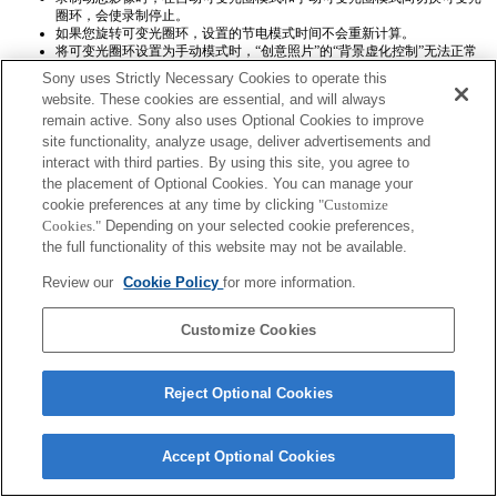
圈环，会使录制停止。
如果您旋转可变光圈环，设置的节电模式时间不会重新计算。
将可变光圈环设置为手动模式时，“创意照片”的“背景虚化控制”无法正常
运行，然而屏幕显示则一切正常。
Sony uses Strictly Necessary Cookies to operate this
website. These cookies are essential, and will always
remain active. Sony also uses Optional Cookies to improve
site functionality, analyze usage, deliver advertisements and
interact with third parties. By using this site, you agree to
the placement of Optional Cookies. You can manage your
cookie preferences at any time by clicking
"Customize
Terms of Use
Contact Us
Cookies."
Depending on your selected cookie preferences,
Copyright 2026 Sony Corporation
the full functionality of this website may not be available.
Review our
Cookie Policy
for more information.
Customize Cookies
Reject Optional Cookies
Accept Optional Cookies