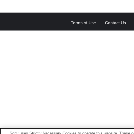
Terms of Use
Contact Us
Sony uses Strictly Necessary Cookies to operate this website. These co