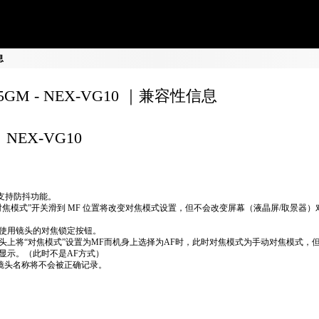
息
35GM - NEX-VG10 ｜兼容性信息
NEX-VG10
不支持防抖功能。
对焦模式”开关滑到 MF 位置将改变对焦模式设置，但不会改变屏幕（液晶屏/取景器）
使用镜头的对焦锁定按钮。
头上将“对焦模式”设置为MF而机身上选择为AF时，此时对焦模式为手动对焦模式，
显示。（此时不是AF方式）
if镜头名称将不会被正确记录。