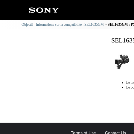
Objectif - Informations sur la compatibilité : SEL1635GM
SEL1635GM : PXW
SEL1635
Le mo
Le bo
Terms of Use
Contact Us