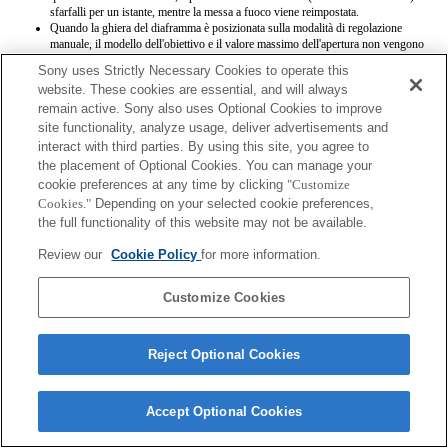
sfarfalli per un istante, mentre la messa a fuoco viene reimpostata.
Quando la ghiera del diaframma è posizionata sulla modalità di regolazione
manuale, il modello dell'obiettivo e il valore massimo dell'apertura non vengono
memorizzati su Exif in modo corretto.
Sony uses Strictly Necessary Cookies to operate this
Quando la ghiera del diaframma è posizionata sulla modalità di regolazione
website. These cookies are essential, and will always
manuale, l'apertura è impostata al valore indicato dalla ghiera, indipendentemente
remain active. Sony also uses Optional Cookies to improve
dalla modalità di esposizione.
Quando la ghiera del diaframma passa dalla modalità di regolazione automatica a
site functionality, analyze usage, deliver advertisements and
quella manuale e viceversa durante la registrazione di un filmato, la registrazione
interact with third parties. By using this site, you agree to
viene interrotta.
the placement of Optional Cookies. You can manage your
Ruotare la ghiera del diaframma non interrompe il conto alla rovescia prima
cookie preferences at any time by clicking
"Customize
dell'attivazione della modalità di risparmio energetico.
Cookies."
Depending on your selected cookie preferences,
Quando la ghiera del diaframma è posizionata sulla modalità di regolazione
manuale, il controllo di defocalizzazione del background in Photo Creativity non
the full functionality of this website may not be available.
funziona correttamente, anche se sullo schermo risulta eseguito.
I nomi degli obiettivi Exif non saranno registrati correttamente.
Review our
Cookie Policy
for more information.
Customize Cookies
Reject Optional Cookies
Terms of Use
Contact Us
Copyright 2026 Sony Corporation
Accept Optional Cookies