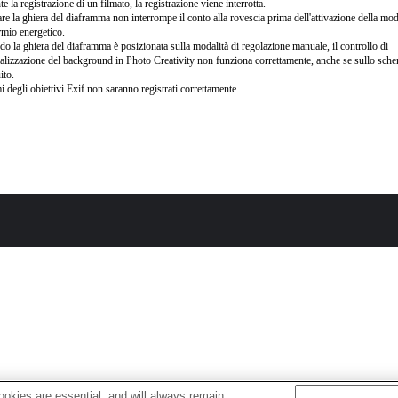
te la registrazione di un filmato, la registrazione viene interrotta.
re la ghiera del diaframma non interrompe il conto alla rovescia prima dell'attivazione della moda
rmio energetico.
o la ghiera del diaframma è posizionata sulla modalità di regolazione manuale, il controllo di
alizzazione del background in Photo Creativity non funziona correttamente, anche se sullo sche
ito.
i degli obiettivi Exif non saranno registrati correttamente.
okies are essential, and will always remain