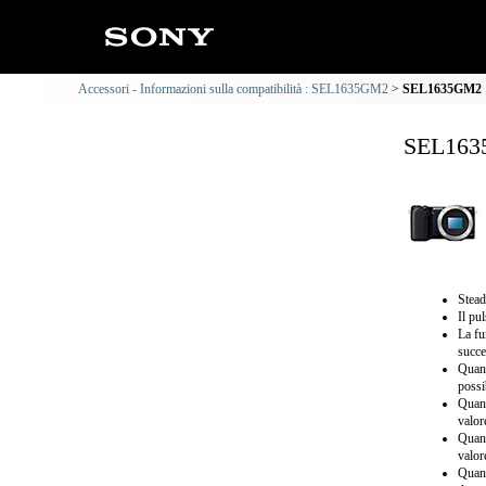
Accessori - Informazioni sulla compatibilità : SEL1635GM2
SEL1635GM2 : 
SEL1635
Stead
Il pu
La fu
succe
Quand
possi
Quand
valor
Quand
valor
Quand