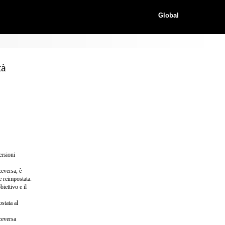
Global
tà
ersioni
ceversa, è
e reimpostata.
iettivo e il
stata al
ceversa