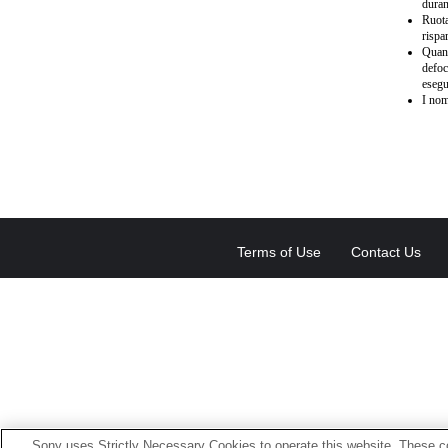
duran
Ruota
rispa
Quand
defoc
esegu
I nom
Terms of Use
Contact Us
Sony uses Strictly Necessary Cookies to operate this website. These co