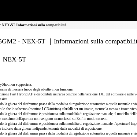
NEX-5T Informazioni sulla compatibilità
GM2 - NEX-5T ｜Informazioni sulla compatibili
NEX-5T
yShot non supportata.
lsante di messa a fuoco degli obiettivi non funziona.
nzione Fast Hybrid AF è disponibile nell'area centrale nella versione 1.01 del software e nelle v
ssive.
o la ghiera del diaframma passa dalla modalità di regolazione automatica a quella manuale e vi
bile che lo schermo (monitor LCD/mirino) sfarfalli per un istante, mentre la messa a fuoco vien
o la ghiera del diaframma è posizionata sulla modalità di regolazione manuale, il modello dell'ob
e massimo dell'apertura non vengono memorizzati su Exif in modo corretto.
o la ghiera del diaframma è posizionata sulla modalità di regolazione manuale, l'apertura è impo
e indicato dalla ghiera, indipendentemente dalla modalità di esposizione.
o la ghiera del diaframma passa dalla modalità di regolazione automatica a quella manuale e vi