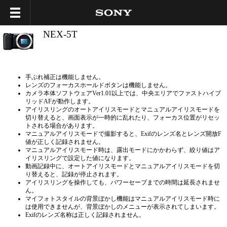
NEX-5T
手ぶれ補正は機能しません。
レンズのフォーカスホールドボタンは機能しません。
カメラ本体ソフトウェアVer1.01以上では、中央エリアでファストハイブ
リッドAFが動作します。
アイリスリングのオートアイリスモードとマニュアルアイリスモードを
切り替えると、画面表示が一時的に乱れたり、フォーカス位置がリセッ
トされる場合があります。
マニュアルアイリスモードで撮影すると、Exifのレンズ名とレンズ開放F
値が正しく記録されません。
マニュアルアイリスモード時は、露出モードにかかわらず、絞り値はア
イリスリングで設定した値になります。
動画記録中に、オートアイリスモードとマニュアルアイリスモードを切
り替えると、記録が停止されます。
アイリスリングを操作しても、パワーセーブまでの時間は延長されませ
ん。
マイフォトスタイルの背景ぼかし機能はマニュアルアイリスモード時に
は使用できませんが、背景ぼかしのメニューが表示されてしまいます。
Exifのレンズ名称は正しく記録されません。