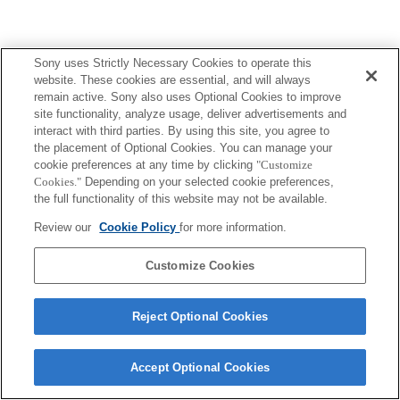
Sony uses Strictly Necessary Cookies to operate this
website. These cookies are essential, and will always
プレスリリース
remain active. Sony also uses Optional Cookies to improve
site functionality, analyze usage, deliver advertisements and
ご利用条件
interact with third parties. By using this site, you agree to
the placement of Optional Cookies. You can manage your
環境情報
cookie preferences at any time by clicking
"Customize
Cookies."
Depending on your selected cookie preferences,
プライバシーポリシー
the full functionality of this website may not be available.
Review our
Cookie Policy
for more information.
クッキーポリシー
Customize Cookies
Sony Corporation, Sony Marketing Inc.
Reject Optional Cookies
Accept Optional Cookies