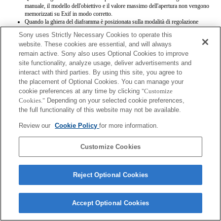
manuale, il modello dell'obiettivo e il valore massimo dell'apertura non vengono
memorizzati su Exif in modo corretto.
Quando la ghiera del diaframma è posizionata sulla modalità di regolazione
manuale, l'apertura è impostata al valore indicato dalla ghiera, indipendentemente
Sony uses Strictly Necessary Cookies to operate this
dalla modalità di esposizione.
website. These cookies are essential, and will always
Quando la ghiera del diaframma passa dalla modalità di regolazione automatica a
remain active. Sony also uses Optional Cookies to improve
quella manuale e viceversa durante la registrazione di un filmato, la registrazione
viene interrotta.
site functionality, analyze usage, deliver advertisements and
Ruotare la ghiera del diaframma non interrompe il conto alla rovescia prima
interact with third parties. By using this site, you agree to
dell'attivazione della modalità di risparmio energetico.
the placement of Optional Cookies. You can manage your
Quando la ghiera del diaframma è posizionata sulla modalità di regolazione
cookie preferences at any time by clicking
"Customize
manuale, il controllo di defocalizzazione del background in Photo Creativity non
Cookies."
Depending on your selected cookie preferences,
funziona correttamente, anche se sullo schermo risulta eseguito.
I nomi degli obiettivi Exif non saranno registrati correttamente.
the full functionality of this website may not be available.
Review our
Cookie Policy
for more information.
Customize Cookies
Terms of Use
Contact Us
Reject Optional Cookies
Copyright 2026 Sony Corporation
Accept Optional Cookies