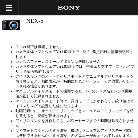
NEX-6
手ぶれ補正は機能しません。
カメラ本体ソフトウェアVer1.02以上で、Exif「焦点距離」情報が記載さ
れます。
レンズのフォーカスホールドボタンは機能しません。
カメラ本体ソフトウェアVer1.03以上では、中央エリアでファストハイブ
リッドAFが動作します。
アイリスリングのオートアイリスモードとマニュアルアイリスモードを
切り替えると、画面表示が一時的に乱れたり、フォーカス位置がリセッ
トされる場合があります。
マニュアルアイリスモードで撮影すると、Exifのレンズ名とレンズ開放F
値が正しく記録されません。
マニュアルアイリスモード時は、露出モードにかかわらず、絞り値はア
イリスリングで設定した値になります。
動画記録中に、オートアイリスモードとマニュアルアイリスモードを切
り替えると、記録が停止されます。
アイリスリングを操作しても、パワーセーブまでの時間は延長されませ
ん。
マイフォトスタイルの背景ぼかし機能はマニュアルアイリスモード時に
は使用できませんが、背景ぼかしのメニューが表示されてしまいます。