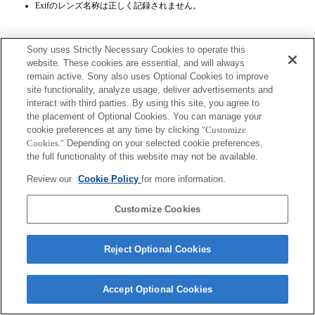
Exifのレンズ名称は正しく記録されません。
Sony uses Strictly Necessary Cookies to operate this
website. These cookies are essential, and will always
remain active. Sony also uses Optional Cookies to improve
site functionality, analyze usage, deliver advertisements and
プレスリリース
interact with third parties. By using this site, you agree to
the placement of Optional Cookies. You can manage your
ご利用条件
cookie preferences at any time by clicking
"Customize
Cookies."
Depending on your selected cookie preferences,
環境情報
the full functionality of this website may not be available.
プライバシーポリシー
Review our
Cookie Policy
for more information.
クッキーポリシー
Customize Cookies
Reject Optional Cookies
Sony Corporation, Sony Marketing Inc.
Accept Optional Cookies