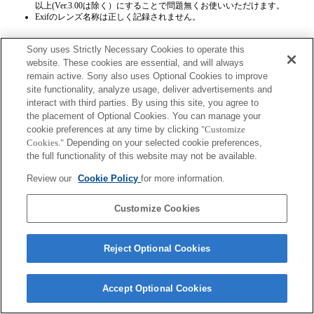
以上(Ver.3.00は除く）にすることで問題無くお使いいただけます。
Exifのレンズ名称は正しく記録されません。
Sony uses Strictly Necessary Cookies to operate this
website. These cookies are essential, and will always
remain active. Sony also uses Optional Cookies to improve
site functionality, analyze usage, deliver advertisements and
interact with third parties. By using this site, you agree to
プレスリリース
the placement of Optional Cookies. You can manage your
cookie preferences at any time by clicking
"Customize
ご利用条件
Cookies."
Depending on your selected cookie preferences,
the full functionality of this website may not be available.
環境情報
Review our
Cookie Policy
for more information.
プライバシーポリシー
Customize Cookies
クッキーポリシー
Reject Optional Cookies
Sony Corporation, Sony Marketing Inc.
Accept Optional Cookies