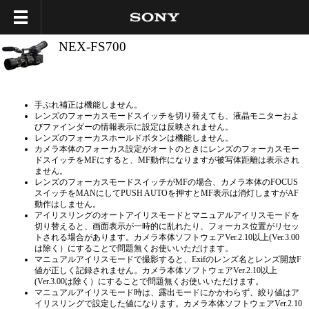
NEX-FS700
手ぶれ補正は機能しません。
レンズのフォーカスモードスイッチを切り替えても、液晶モニターおよ
びファインダーの情報表示に設定は反映されません。
レンズのフォーカスホールドボタンは機能しません。
カメラ本体のフォーカス設定がオートのときにレンズのフォーカスモー
ドスイッチをMFにすると、MF動作になりますが被写体距離は表示され
ません。
レンズのフォーカスモードスイッチがMFの場合、カメラ本体のFOCUS
スイッチをMANにしてPUSH AUTOを押すとMF表示は消灯しますがAF
動作はしません。
アイリスリングのオートアイリスモードとマニュアルアイリスモードを
切り替えると、画面表示が一時的に乱れたり、フォーカス位置がリセッ
トされる場合があります。カメラ本体ソフトウェアVer.2.10以上(Ver.3.00
は除く）にすることで問題無くお使いいただけます。
マニュアルアイリスモードで撮影すると、Exifのレンズ名とレンズ開放F
値が正しく記録されません。カメラ本体ソフトウェアVer.2.10以上
(Ver.3.00は除く）にすることで問題無くお使いいただけます。
マニュアルアイリスモード時は、露出モードにかかわらず、絞り値はア
イリスリングで設定した値になります。カメラ本体ソフトウェアVer.2.10