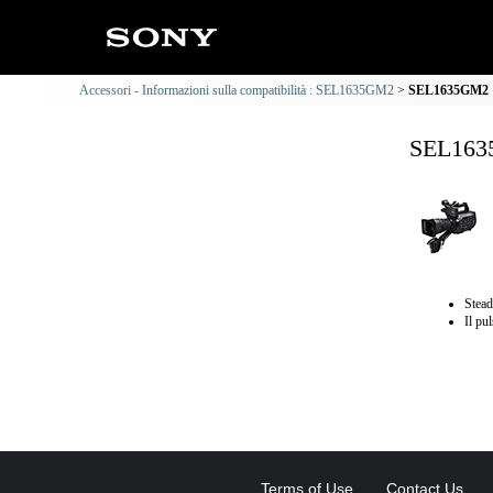
Accessori - Informazioni sulla compatibilità : SEL1635GM2
SEL1635GM2 : 
SEL1635
Stead
Il pu
Terms of Use
Contact Us