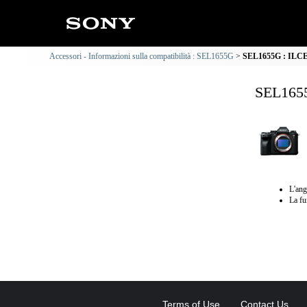
Accessori - Informazioni sulla compatibilità : SEL1655G
SEL1655G : ILCE-1
SEL1655
L'ang
La fu
Terms of Use
Contact Us