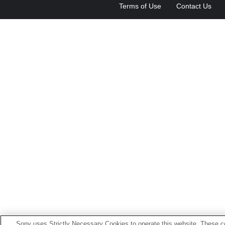
Terms of Use
Contact Us
Sony uses Strictly Necessary Cookies to operate this website. These co