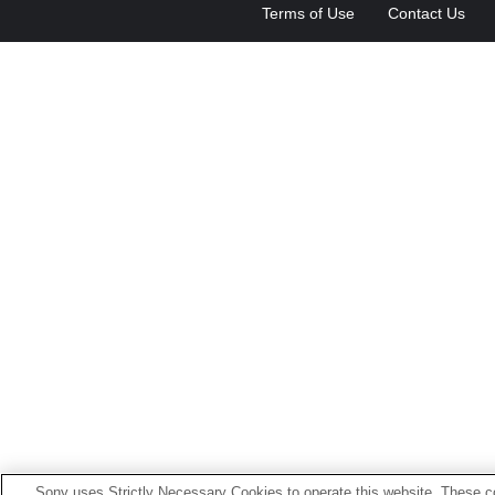
Terms of Use
Contact Us
Sony uses Strictly Necessary Cookies to operate this website. These co