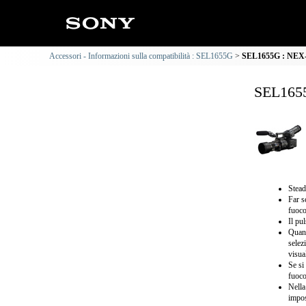
Accessori - Informazioni sulla compatibilità : SEL1655G
SEL1655G : NEX-F
SEL1655
Stead
Far s
fuoco
Il pu
Quand
selez
visua
Se si
fuoco
Nella
impos