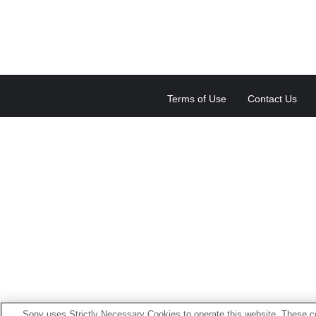
Terms of Use
Contact Us
Sony uses Strictly Necessary Cookies to operate this website. These co