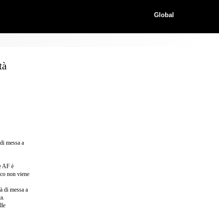
Global
tà
 di messa a
e AF è
oco non viene
à di messa a
a.
lle