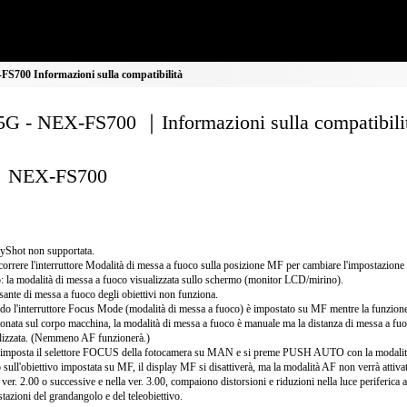
S700 Informazioni sulla compatibilità
G - NEX-FS700 ｜Informazioni sulla compatibili
NEX-FS700
yShot non supportata.
correre l'interruttore Modalità di messa a fuoco sulla posizione MF per cambiare l'impostazione
: la modalità di messa a fuoco visualizzata sullo schermo (monitor LCD/mirino).
lsante di messa a fuoco degli obiettivi non funziona.
o l'interruttore Focus Mode (modalità di messa a fuoco) è impostato su MF mentre la funzion
ionata sul corpo macchina, la modalità di messa a fuoco è manuale ma la distanza di messa a fu
lizzata. (Nemmeno AF funzionerà.)
 imposta il selettore FOCUS della fotocamera su MAN e si preme PUSH AUTO con la modalit
 sull'obiettivo impostata su MF, il display MF si disattiverà, ma la modalità AF non verrà attivat
 ver. 2.00 o successive e nella ver. 3.00, compaiono distorsioni e riduzioni nella luce periferica a
tazioni del grandangolo e del teleobiettivo.