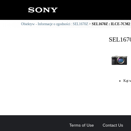
Obiektyw - Informacje o zgodności : SEL1670Z
SEL1670Z : ILCE-7CM2 I
SEL1670
Kąt w
Terms of Use
Contact Us