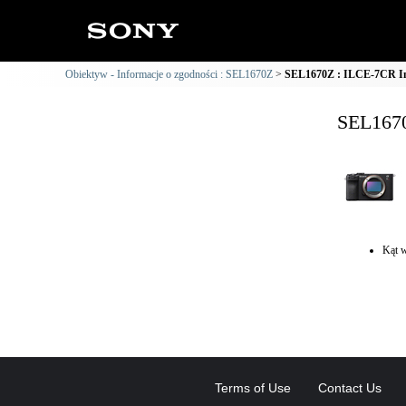
Obiektyw - Informacje o zgodności : SEL1670Z
SEL1670Z : ILCE-7CR In
SEL1670
Kąt w
Terms of Use
Contact Us