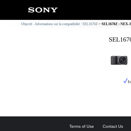
Objectif - Informations sur la compatibilité : SEL1670Z
SEL1670Z : NEX-3 I
SEL1670
En
Terms of Use
Contact Us