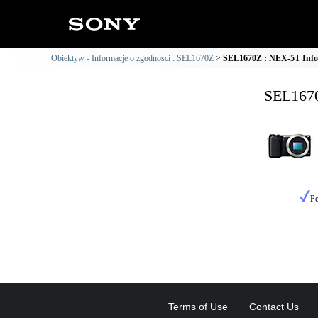
Obiektyw - Informacje o zgodności : SEL1670Z
SEL1670Z : NEX-5T Infor
SEL1670
Pe
Terms of Use
Contact Us