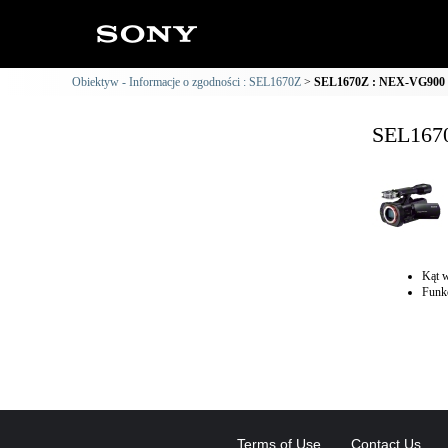
Obiektyw - Informacje o zgodności : SEL1670Z
SEL1670Z : NEX-VG900 I
SEL1670
Kąt w
Funkc
Terms of Use
Contact Us