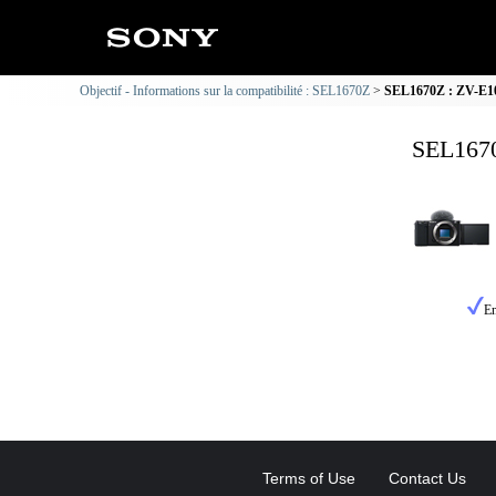
Objectif - Informations sur la compatibilité : SEL1670Z
SEL1670Z : ZV-E10 
SEL1670
En
Terms of Use
Contact Us