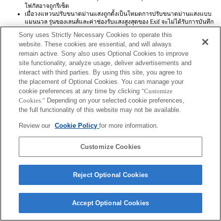
โฟกัสอาจถูกรีเซ็ต
เมื่อวงแหวนปรับขนาดม่านแสงถูกตั้งเป็นโหมดการปรับขนาดม่านแสงแบบ
แมนนวล รุ่นของเลนส์และค่าช่องรับแสงสูงสุดของ Exif จะไม่ได้รับการบันทึก
อย่างถูกต้อง
Sony uses Strictly Necessary Cookies to operate this
เมื่อวงแหวนปรับขนาดม่านแสงถูกตั้งเป็นโหมดการปรับขนาดม่านแสงแบบ
website. These cookies are essential, and will always
แมนนวล ค่าช่องรับแสงจะถูกตั้งเป็นค่าตามที่วงแหวนปรับขนาดม่านแสงบ่ง
remain active. Sony also uses Optional Cookies to improve
ชี้โดยไม่คำนึงถึงโหมดช่องรับแสง
เมื่อวงแหวนปรับขนาดม่านแสงถูกสลับระหว่างโหมดการปรับขนาดม่านแสง
site functionality, analyze usage, deliver advertisements and
อัตโนมัติและโหมดการปรับขนาดม่านแสงแบบแมนนวลในระหว่างการบันทึก
interact with third parties. By using this site, you agree to
ภาพเคลื่อนไหว การบันทึกนั้นจะหยุดลง
the placement of Optional Cookies. You can manage your
ถ้าคุณหมุนวงแหวนปรับขนาดม่านแสง จะไม่มีการยืดเวลาก่อนประหยัด
cookie preferences at any time by clicking
"Customize
พลังงานออกไป
Cookies."
Depending on your selected cookie preferences,
เมื่อวงแหวนปรับขนาดม่านแสงถูกตั้งเป็นโหมดแมนนวล การควบคุมฉาก
หลังพร่ามัวในการสร้างสรรค์ภาพถ่ายจะทำงานไม่ถูกต้อง แต่หน้าจอจะแสดง
the full functionality of this website may not be available.
เหมือนกับที่ทำตามปกติ
Review our
Cookie Policy
for more information.
Customize Cookies
Reject Optional Cookies
Terms of Use
Contact Us
Copyright 2026 Sony Corporation
Accept Optional Cookies