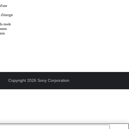
 d'une
 d'énergie
n du mode
ement.
trée
Copyright 2026 Sony Corporation