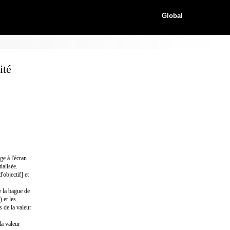
Global
ité
e à l'écran
ialisée.
objectif] et
e la bague de
 et les
s de la valeur
la valeur