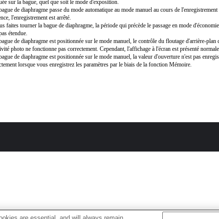
uée sur la bague, quel que soit le mode d'exposition.
 bague de diaphragme passe du mode automatique au mode manuel au cours de l'enregistrement
nce, l'enregistrement est arrêté.
us faites tourner la bague de diaphragme, la période qui précède le passage en mode d'économie
 pas étendue.
 bague de diaphragme est positionnée sur le mode manuel, le contrôle du floutage d'arrière-pla
ivité photo ne fonctionne pas correctement. Cependant, l'affichage à l'écran est présenté normal
 bague de diaphragme est positionnée sur le mode manuel, la valeur d'ouverture n'est pas enregis
ctement lorsque vous enregistrez les paramètres par le biais de la fonction Mémoire.
okies are essential, and will always remain