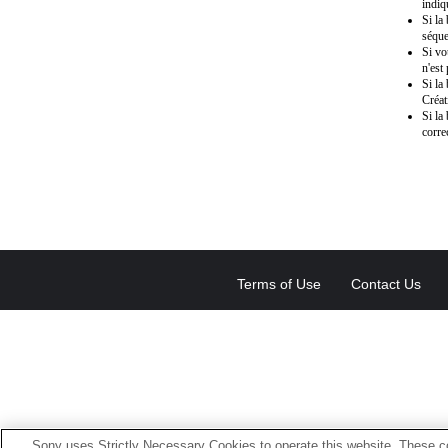
indiq
Si la
séque
Si vo
n'est
Si la
Créat
Si la
corre
Terms of Use
Contact Us
Sony uses Strictly Necessary Cookies to operate this website. These co