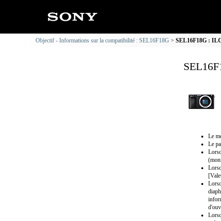
Objectif - Informations sur la compatibilité : SEL16F18G
SEL16F18G : ILCE
SEL16F1
Le mo
Le pa
Lorsq
(moni
Lorsq
[Vale
Lorsq
diaph
infor
d'ouv
Lorsq