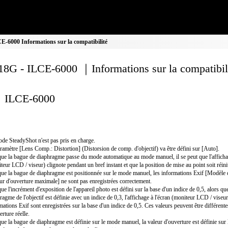
-6000 Informations sur la compatibilité
8G - ILCE-6000 ｜Informations sur la compatibil
ILCE-6000
de SteadyShot n'est pas pris en charge.
ramètre [Lens Comp.: Distortion] (Distorsion de comp. d'objectif) va être défini sur [Auto].
ue la bague de diaphragme passe du mode automatique au mode manuel, il se peut que l'affichag
teur LCD / viseur) clignote pendant un bref instant et que la position de mise au point soit réinit
ue la bague de diaphragme est positionnée sur le mode manuel, les informations Exif [Modèle d'
ur d'ouverture maximale] ne sont pas enregistrées correctement.
ue l'incrément d'exposition de l'appareil photo est défini sur la base d'un indice de 0,5, alors qu
ragme de l'objectif est définie avec un indice de 0,3, l'affichage à l'écran (moniteur LCD / viseur)
mations Exif sont enregistrées sur la base d'un indice de 0,5. Ces valeurs peuvent être différente
erture réelle.
ue la bague de diaphragme est définie sur le mode manuel, la valeur d'ouverture est définie sur 