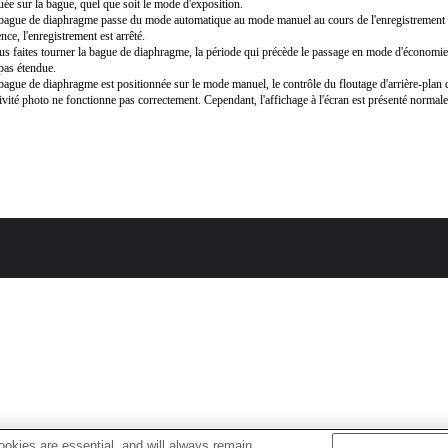
uée sur la bague, quel que soit le mode d'exposition.
 bague de diaphragme passe du mode automatique au mode manuel au cours de l'enregistrement
nce, l'enregistrement est arrêté.
us faites tourner la bague de diaphragme, la période qui précède le passage en mode d'économie
 pas étendue.
 bague de diaphragme est positionnée sur le mode manuel, le contrôle du floutage d'arrière-pla
ivité photo ne fonctionne pas correctement. Cependant, l'affichage à l'écran est présenté normal
okies are essential, and will always remain