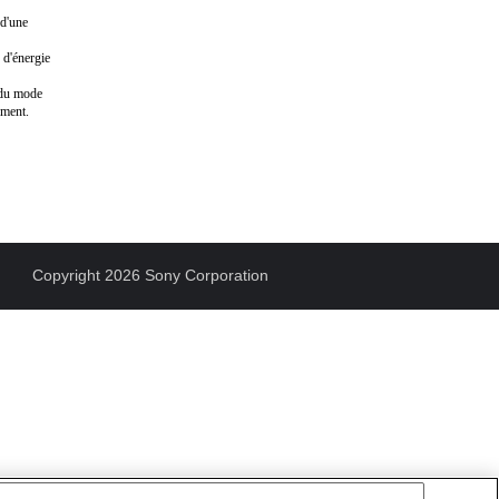
 d'une
 d'énergie
n du mode
ement.
Copyright 2026 Sony Corporation