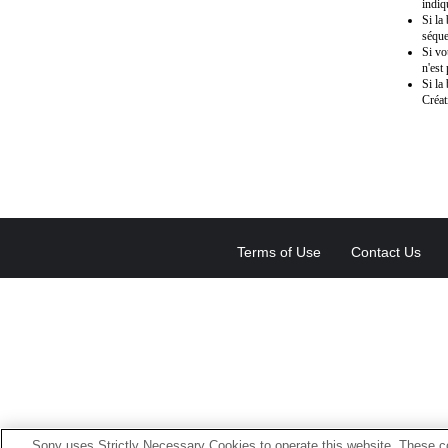
indiq
Si la
séque
Si vo
n'est
Si la
Créat
Terms of Use
Contact Us
Sony uses Strictly Necessary Cookies to operate this website. These co