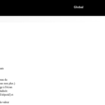
Global
mais
veau du
pas non plus.)
e à l'écran
ialisée.
objectif] et
la valeur