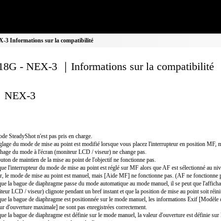
3 Informations sur la compatibilité
8G - NEX-3 ｜Informations sur la compatibilité
NEX-3
de SteadyShot n'est pas pris en charge.
glage du mode de mise au point est modifié lorsque vous placez l'interrupteur en position MF, 
ichage du mode à l'écran (moniteur LCD / viseur) ne change pas.
uton de maintien de la mise au point de l'objectif ne fonctionne pas.
ue l'interrupteur du mode de mise au point est réglé sur MF alors que AF est sélectionné au ni
er, le mode de mise au point est manuel, mais [Aide MF] ne fonctionne pas. (AF ne fonctionne 
ue la bague de diaphragme passe du mode automatique au mode manuel, il se peut que l'affichag
teur LCD / viseur) clignote pendant un bref instant et que la position de mise au point soit réinit
ue la bague de diaphragme est positionnée sur le mode manuel, les informations Exif [Modèle d'
ur d'ouverture maximale] ne sont pas enregistrées correctement.
ue la bague de diaphragme est définie sur le mode manuel, la valeur d'ouverture est définie sur 