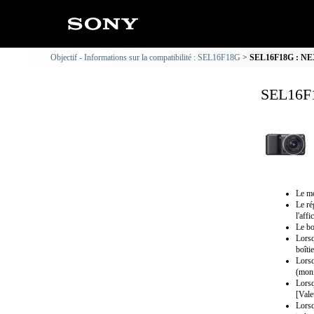
Objectif - Informations sur la compatibilité : SEL16F18G
SEL16F18G : NEX-
SEL16F1
Le mo
Le ré
l'aff
Le bo
Lorsq
boîti
Lorsq
(moni
Lorsq
[Vale
Lorsq