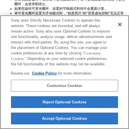
圈环，会使录制停止。
如果您旋转可变光圈环，设置的节电模式时间不会重新计算。
将可变光圈环设置为手动模式时，“创意照片”的“背景虚化控制”无法正常
运行，然而屏幕显示则一切正常。
Sony uses Strictly Necessary Cookies to operate this
website. These cookies are essential, and will always
remain active. Sony also uses Optional Cookies to improve
site functionality, analyze usage, deliver advertisements and
interact with third parties. By using this site, you agree to
the placement of Optional Cookies. You can manage your
cookie preferences at any time by clicking
"Customize
Terms of Use
Contact Us
Cookies."
Depending on your selected cookie preferences,
Copyright 2026 Sony Corporation
the full functionality of this website may not be available.
Review our
Cookie Policy
for more information.
Customize Cookies
Reject Optional Cookies
Accept Optional Cookies