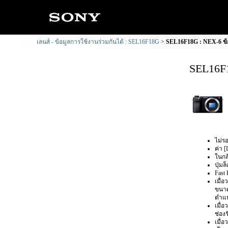
เลนส์ - ข้อมูลการใช้งานร่วมกันได้ : SEL16F18G
SEL16F18G : NEX-6 ข้อ
SEL16F1
ไม่รอ
ค่า [
ในกล
ปุ่ม
Fast
เมื่
ขนาด
ตำแห
เมื่
ช่อง
เมื่