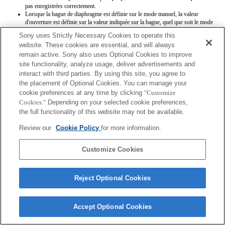
pas enregistrées correctement.
Lorsque la bague de diaphragme est définie sur le mode manuel, la valeur
d'ouverture est définie sur la valeur indiquée sur la bague, quel que soit le mode
d'exposition.
Sony uses Strictly Necessary Cookies to operate this
Si vous faites tourner la bague de diaphragme, la période qui précède le passage
website. These cookies are essential, and will always
en mode d'économie d'énergie n'est pas étendue.
remain active. Sony also uses Optional Cookies to improve
Lorsque l’interrupteur du mode de mise au point est réglé sur MF alors que AF
est sélectionné au niveau du boîtier, le mode de mise au point est manuel, mais la
site functionality, analyze usage, deliver advertisements and
distance focale n’est pas affichée. (AF ne fonctionne pas non plus.)
interact with third parties. By using this site, you agree to
the placement of Optional Cookies. You can manage your
cookie preferences at any time by clicking
"Customize
Cookies."
Depending on your selected cookie preferences,
the full functionality of this website may not be available.
Review our
Cookie Policy
for more information.
Terms of Use
Contact Us
Copyright 2026 Sony Corporation
Customize Cookies
Reject Optional Cookies
Accept Optional Cookies