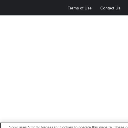
Terms of Use
Contact Us
Sony uses Strictly Necessary Cookies to operate this website. These co