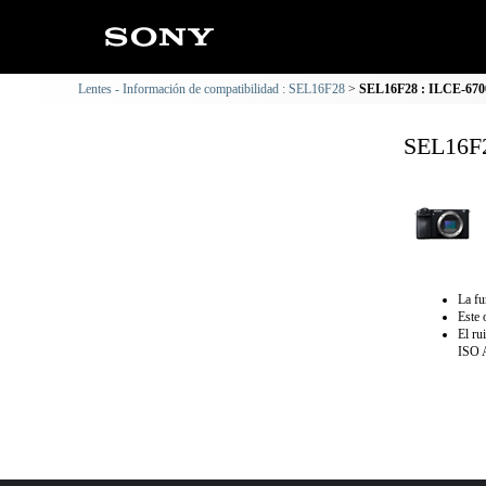
Lentes - Información de compatibilidad : SEL16F28
SEL16F28 : ILCE-6700
SEL16F2
La fu
Este 
El ru
ISO