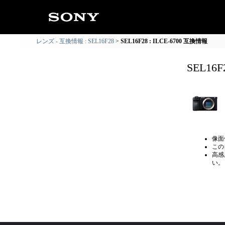
レンズ - 互換情報 : SEL16F28
SEL16F28 : ILCE-6700 互換情報
SEL16F
像面
この
高感
い。