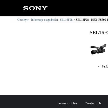
Obiektyw - Informacje o zgodności : SEL16F28
SEL16F28 : NEX-FS700 In
SEL16F2
Funkc
Terms of Use
Contact Us