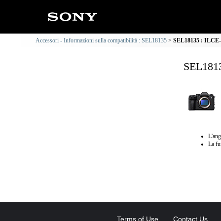
Accessori - Informazioni sulla compatibilità : SEL18135
SEL18135 : ILCE-1
SEL1813
L'ang
La fu
Terms of Use
Contact Us