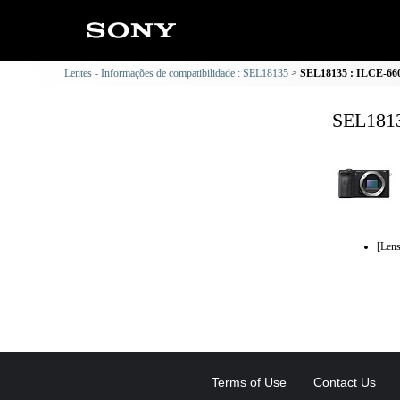
Lentes - Informações de compatibilidade : SEL18135
SEL18135 : ILCE-660
SEL1813
[Lens
Terms of Use
Contact Us