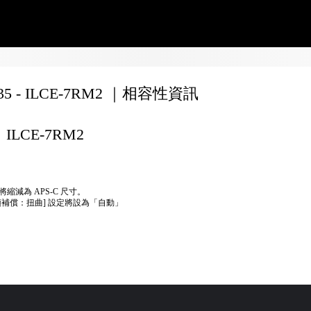
135 - ILCE-7RM2 ｜相容性資訊
ILCE-7RM2
將縮減為 APS-C 尺寸。
頭補償：扭曲] 設定將設為「自動」