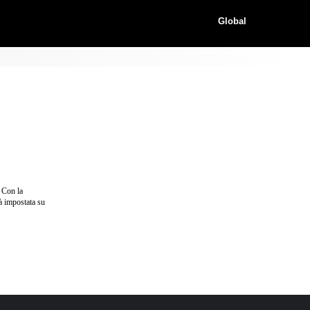
Global
 Con la
à impostata su