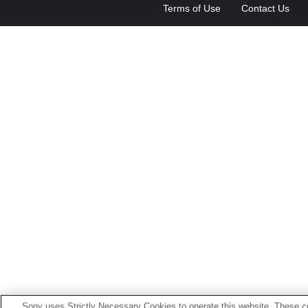
Terms of Use
Contact Us
Sony uses Strictly Necessary Cookies to operate this website. These co