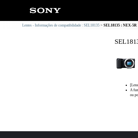
Lentes - Informações de compatibilidade : SEL18135
SEL18135 : NEX-5R I
SEL1813
[Lens
A fun
ou po