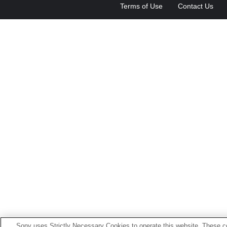
Terms of Use
Contact Us
Sony uses Strictly Necessary Cookies to operate this website. These co