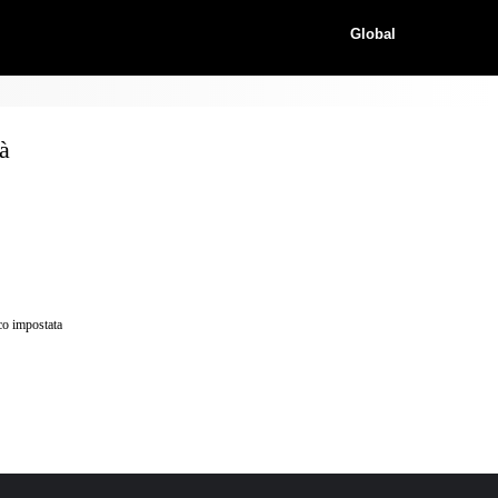
Global
à
oco impostata