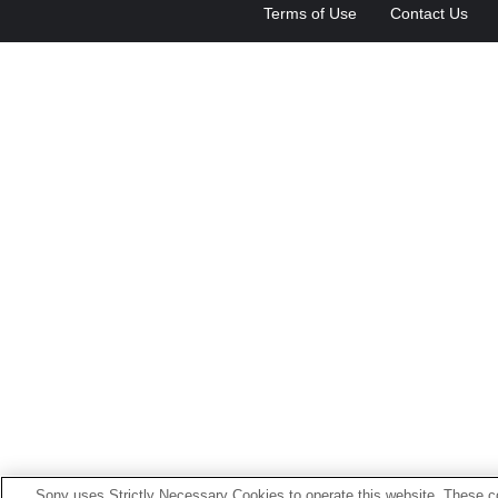
Terms of Use
Contact Us
Sony uses Strictly Necessary Cookies to operate this website. These co