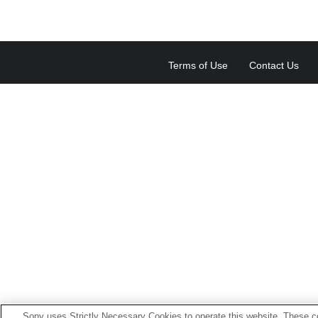
Terms of Use
Contact Us
Sony uses Strictly Necessary Cookies to operate this website. These co