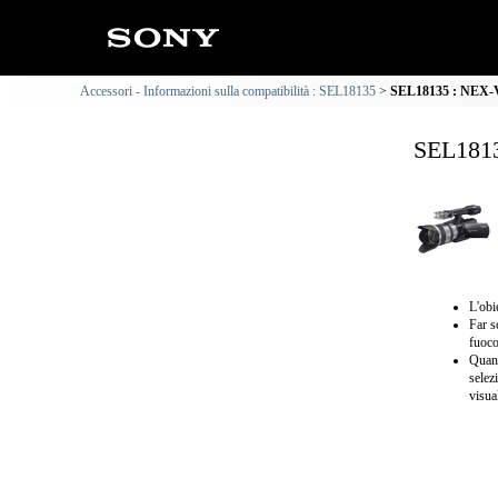
Accessori - Informazioni sulla compatibilità : SEL18135
SEL18135 : NEX-VG
SEL1813
L'obi
Far s
fuoco
Quand
selez
visua