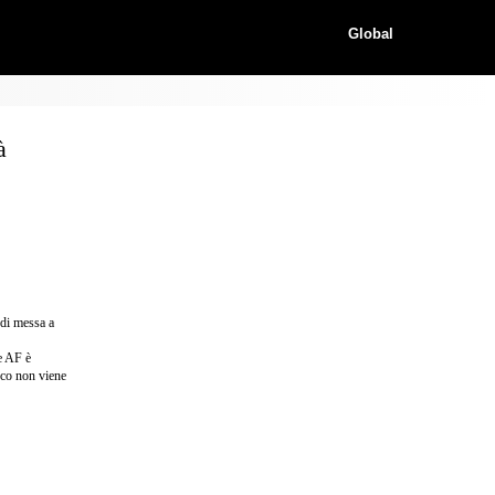
Global
à
 di messa a
e AF è
oco non viene