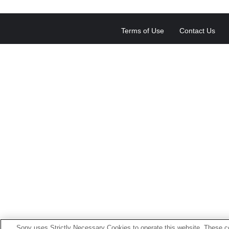
Terms of Use
Contact Us
Sony uses Strictly Necessary Cookies to operate this website. These co