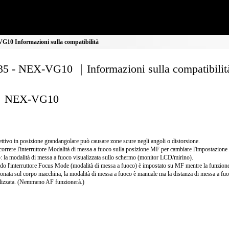
10 Informazioni sulla compatibilità
5 - NEX-VG10 ｜Informazioni sulla compatibilit
NEX-VG10
ettivo in posizione grandangolare può causare zone scure negli angoli o distorsione.
correre l'interruttore Modalità di messa a fuoco sulla posizione MF per cambiare l'impostazione
: la modalità di messa a fuoco visualizzata sullo schermo (monitor LCD/mirino).
o l'interruttore Focus Mode (modalità di messa a fuoco) è impostato su MF mentre la funzion
ionata sul corpo macchina, la modalità di messa a fuoco è manuale ma la distanza di messa a fu
lizzata. (Nemmeno AF funzionerà.)